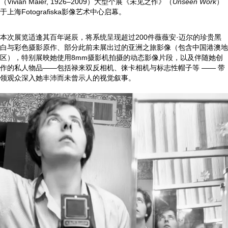
（Vivian Maier, 1926–2009）大型个展《未见之作》（
Unseen Work
）
于上海Fotografiska影像艺术中心启幕。
本次展览适逢其百年诞辰，将系统呈现超过200件薇薇安·迈尔的珍贵黑
白与彩色摄影原作、部分此前未展出过的亚洲之旅影像（包含中国港澳地
区），特别展映她使用8mm摄影机拍摄的动态影像片段，以及伴随她创
作的私人物品——包括禄来双反相机、徕卡相机与标志性帽子等 —— 带
领观众深入她丰沛而未曾示人的视觉叙事。