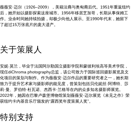
薇薇安·迈尔（1926–2009），美籍法裔与奥匈裔后代。1951年重返纽约
后，她开始以摄影探索这座城市。1956年移居芝加哥，长期从事保姆工
作。业余时间她持续拍摄，却极少向他人展示。至1990年代末，她留下
了超过15万张底片的庞大遗产。
关于策展人
安妮·莫兰，毕业于法国阿尔勒国立摄影学院和蒙彼利埃高等美术学院，
现任diChroma photography总监，该公司致力于国际巡回摄影展览及文
化项目的策划与制作。作为薇薇安·迈尔作品的重要研究者之一，她长期
致力于提升艺术家与摄影师的能见度，曾策划包括贝伦妮丝·阿博特、莎
莉·曼、罗伯特·杜瓦诺、杰西卡·兰格等在内的众多知名摄影师展览。
2022年，她因在巴黎卢森堡博物馆策划薇薇安·迈尔展览《未见之作》荣
获纽约卡内基音乐厅颁发的“露西奖年度策展人奖”。
特别支持