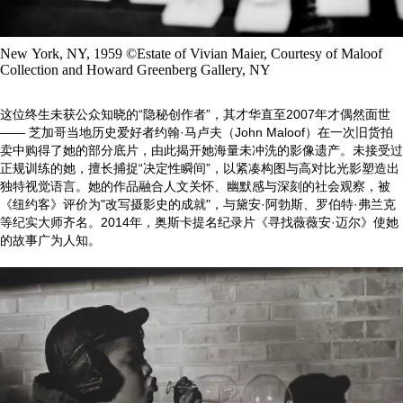
New York, NY, 1959 ©Estate of Vivian Maier, Courtesy of Maloof
Collection and Howard Greenberg Gallery, NY
这位终生未获公众知晓的“隐秘创作者”，其才华直至2007年才偶然面世
—— 芝加哥当地历史爱好者约翰·马卢夫（John Maloof）在一次旧货拍
卖中购得了她的部分底片，由此揭开她海量未冲洗的影像遗产。未接受过
正规训练的她，擅长捕捉“决定性瞬间”，以紧凑构图与高对比光影塑造出
独特视觉语言。她的作品融合人文关怀、幽默感与深刻的社会观察，被
《纽约客》评价为"改写摄影史的成就"，与黛安·阿勃斯、罗伯特·弗兰克
等纪实大师齐名。2014年，奥斯卡提名纪录片《寻找薇薇安·迈尔》使她
的故事广为人知。