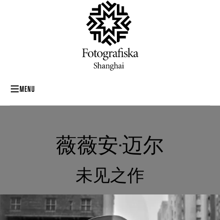
MENU
薇薇安·迈尔
未见之作