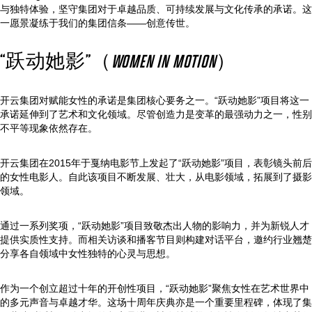
与独特体验，坚守集团对于卓越品质、可持续发展与文化传承的承诺。这
一愿景凝练于我们的集团信条——创意传世。
“跃动她影”（
WOMEN IN MOTION
）
开云集团对赋能女性的承诺是集团核心要务之一。“跃动她影”项目将这一
承诺延伸到了艺术和文化领域。尽管创造力是变革的最强动力之一，性别
不平等现象依然存在。
开云集团在2015年于戛纳电影节上发起了“跃动她影”项目，表彰镜头前后
的女性电影人。自此该项目不断发展、壮大，从电影领域，拓展到了摄影
领域。
通过一系列奖项，“跃动她影”项目致敬杰出人物的影响力，并为新锐人才
提供实质性支持。而相关访谈和播客节目则构建对话平台，邀约行业翘楚
分享各自领域中女性独特的心灵与思想。
作为一个创立超过十年的开创性项目，“跃动她影”聚焦女性在艺术世界中
的多元声音与卓越才华。这场十周年庆典亦是一个重要里程碑，体现了集