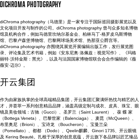
DICHROMA PHOTOGRAPHY
diChroma photography（马德里）是一家专注于国际巡回摄影展览以及
文化项目开发与制作的公司。diChroma photography 曾与众多知名博物
馆及机构合作，例如马德里坎纳尔基金会、柏林马丁-格罗皮乌斯博物
馆、巴黎卢森堡博物馆、巴黎网球场美术馆、热那亚公爵宫等。
diChroma photography 亦围绕其展览开展编辑出版工作，发行展览图
录、评论集及艺术书籍，例如《安东尼奥·洛佩兹：视觉写作》、《玛格
丽特·沃特金斯：黑光》，以及与法国国家博物馆联合会合作编辑的《薇
薇安·迈尔》。
开云集团
作为由家族执掌的全球高端精品集团，开云集团汇聚满怀热忱与精艺的人
才，并荟萃一系列创意精品品牌，涵盖高级定制与成衣、皮具、珠宝、眼
镜及美妆领域：古驰（Gucci）、圣罗兰（Saint Laurent） 、葆 蝶 家
（Bottega Veneta）、巴黎世家（Balenciaga）、麦昆（McQueen）、
布里奥尼（Brioni）、宝诗龙 （Boucheron）、宝曼兰朵
（Pomellato）、都都 （Dodo）、Qeelin麒麟、Ginori 1735、开云眼镜
及 Kering Beauté。扎根于深厚的创意底蕴，开云旗下各品牌以匠艺臻品