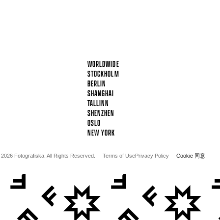
WORLDWIDE
STOCKHOLM
BERLIN
SHANGHAI
TALLINN
SHENZHEN
OSLO
NEW YORK
 2026 Fotografiska. All Rights Reserved.
Terms of Use
Privacy Policy
Cookie 同意